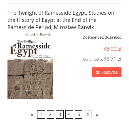
The Twilight of Ramesside Egypt. Studies on
the History of Egypt at the End of the
Ramesside Period, Mirosław Barwik
Dostępność:
duża ilość
48,00 zł
45,71 zł
Cena netto:
do koszyka
«
1
2
3
4
5
6
»