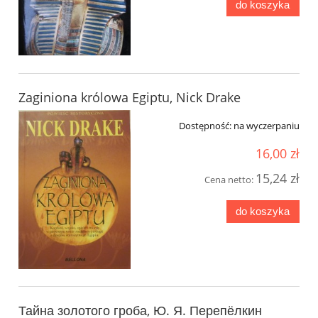
do koszyka
Zaginiona królowa Egiptu, Nick Drake
Dostępność:
na wyczerpaniu
16,00 zł
15,24 zł
Cena netto:
do koszyka
Тайна золотого гроба, Ю. Я. Перепёлкин