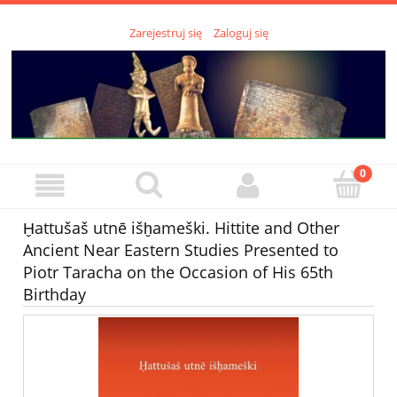
Zarejestruj się
Zaloguj się
Ḫattušaš utnē išḫameški. Hittite and Other
Ancient Near Eastern Studies Presented to
Piotr Taracha on the Occasion of His 65th
Birthday