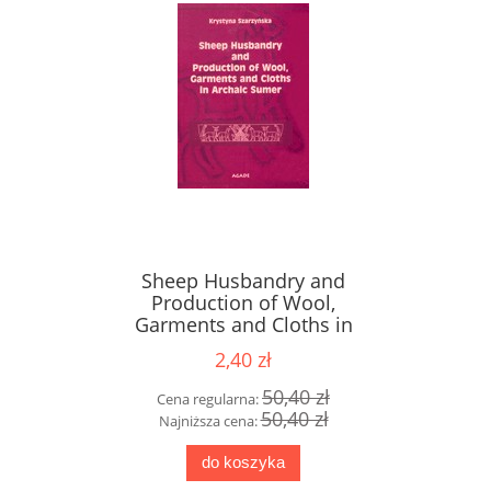
Sheep Husbandry and
Production of Wool,
Garments and Cloths in
Archaic Sumer, Krystyna
2,40 zł
Szarzyńska
50,40 zł
Cena regularna:
50,40 zł
Najniższa cena:
do koszyka