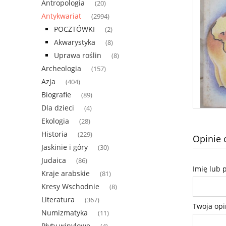
Antropologia
(20)
Antykwariat
(2994)
POCZTÓWKI
(2)
Akwarystyka
(8)
Uprawa roślin
(8)
Archeologia
(157)
Azja
(404)
Biografie
(89)
Dla dzieci
(4)
Ekologia
(28)
Historia
(229)
Opinie 
Jaskinie i góry
(30)
Judaica
(86)
Imię lub 
Kraje arabskie
(81)
Kresy Wschodnie
(8)
Literatura
(367)
Twoja opi
Numizmatyka
(11)
Płyty winylowe