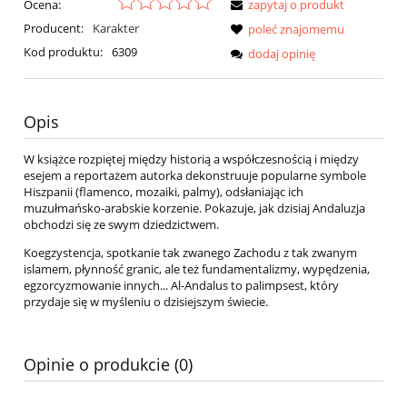
Ocena:
zapytaj o produkt
Producent:
Karakter
poleć znajomemu
Kod produktu:
6309
dodaj opinię
Opis
W książce rozpiętej między historią a współczesnością i między
esejem a reportażem autorka dekonstruuje popularne symbole
Hiszpanii (flamenco, mozaiki, palmy), odsłaniając ich
muzułmańsko-arabskie korzenie. Pokazuje, jak dzisiaj Andaluzja
obchodzi się ze swym dziedzictwem.
Koegzystencja, spotkanie tak zwanego Zachodu z tak zwanym
islamem, płynność granic, ale też fundamentalizmy, wypędzenia,
egzorcyzmowanie innych... Al-Andalus to palimpsest, który
przydaje się w myśleniu o dzisiejszym świecie.
Opinie o produkcie (0)