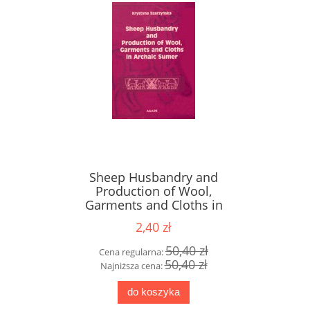
Sheep Husbandry and
Production of Wool,
Garments and Cloths in
Archaic Sumer, Krystyna
2,40 zł
Szarzyńska
50,40 zł
Cena regularna:
50,40 zł
Najniższa cena:
do koszyka