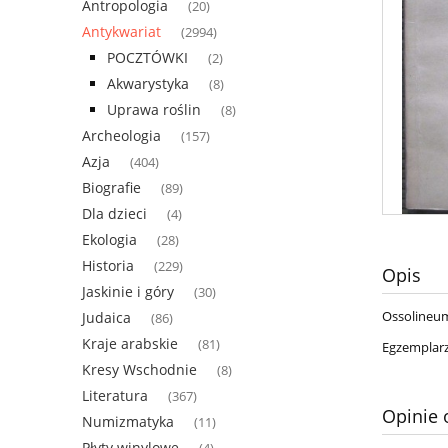
Antropologia
(20)
Antykwariat
(2994)
POCZTÓWKI
(2)
Akwarystyka
(8)
Uprawa roślin
(8)
Archeologia
(157)
Azja
(404)
Biografie
(89)
Dla dzieci
(4)
Ekologia
(28)
Historia
(229)
Opis
Jaskinie i góry
(30)
Ossolineum
Judaica
(86)
Kraje arabskie
(81)
Egzemplarz 
Kresy Wschodnie
(8)
Literatura
(367)
Opinie 
Numizmatyka
(11)
Płyty winylowe