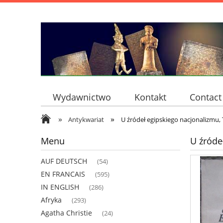
Wydawnictwo
Kontakt
Contact
»
»
Antykwariat
U źródeł egipskiego nacjonalizmu,
Menu
U źróde
AUF DEUTSCH
(54)
EN FRANCAIS
(595)
IN ENGLISH
(286)
Afryka
(293)
Agatha Christie
(24)